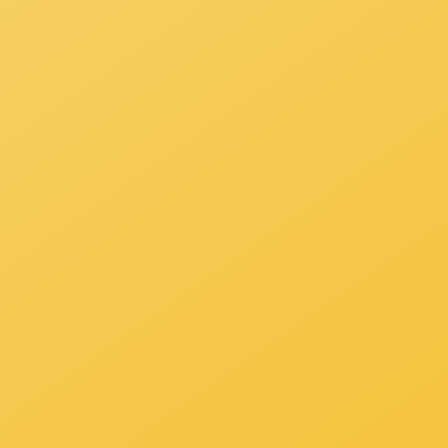
慕尼黑
2023年
阅读量：543
熊猫体
2023